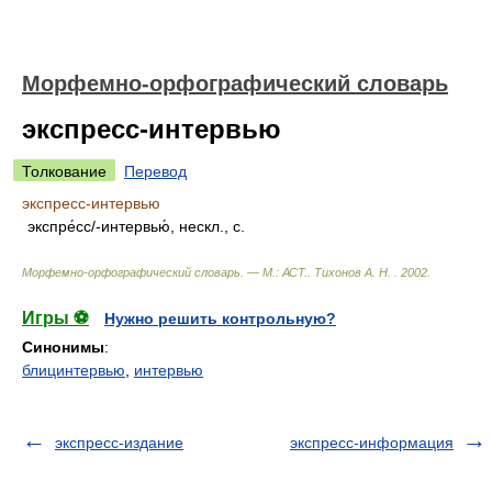
Морфемно-орфографический словарь
экспресс-интервью
Толкование
Перевод
экспресс-интервью
экспре́сс/-интервью́, нескл., с.
Морфемно-орфографический словарь. — М.: АСТ.
.
Тихонов А. Н.
.
2002
.
Игры ⚽
Нужно решить контрольную?
Синонимы
:
блицинтервью
,
интервью
экспресс-издание
экспресс-информация